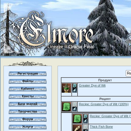
Регистрация
Продукт
Файлы
Greater Dye of Wit
Кабинет
Квесты
Рецепт
База знаний
Recipe: Greater Dye of Wit
(100%)
Творчество
Recipe: Greater Dye of Wit
(
Форум
Услуги
Thick Fish Bone