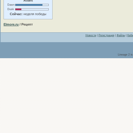
Atlant
Dawn
Dusk
Сейчас:
неделя победы
Elmore.ru
/ Рецепт
Новости
|
Регистрация
|
Файлы
|
Каби
Lineage 2 i