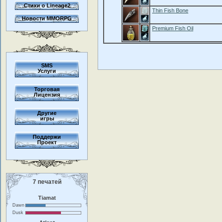
Стихи о Lineage2
Thin Fish Bone
Новости MMORPG
Premium Fish Oil
SMS
Услуги
Торговая
Лицензия
Другие
игры
Поддержи
Проект
7 печатей
Tiamat
Dawn
Dusk