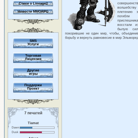
совершенст
Стихи о Lineage2
волшебству
Новости MMORPG
плетению з
погибли
приспешн
восстали и
былую сил
покорившие не один мир, чтобы, объединив
борьбу и вернуть равновесие в мир Эльморе
SMS
Услуги
Торговая
Лицензия
Другие
игры
Поддержи
Проект
7 печатей
Tiamat
Dawn
Dusk