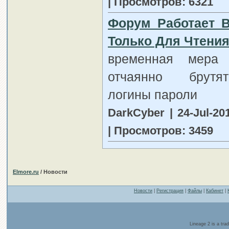
| Просмотров: 6321
Форум Работает 
Только Для Чтени
временная мера
отчаянно брут
логины пароли
DarkCyber | 24-Jul-20
| Просмотров: 3459
Elmore.ru
/ Новости
Новости
|
Регистрация
|
Файлы
|
Кабинет
|
Lineage 2 is a tr