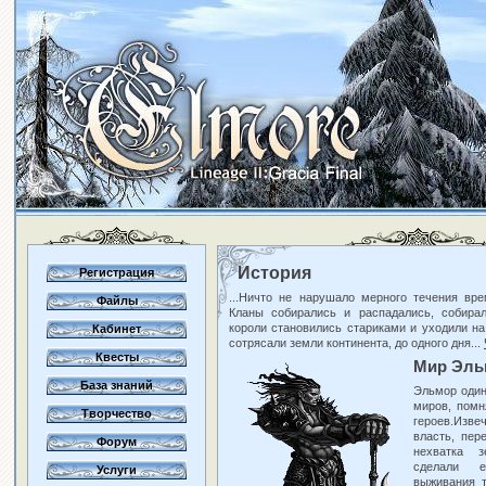
История
Регистрация
...Ничто не нарушало мерного течения вр
Файлы
Кланы собирались и распадались, собира
короли становились стариками и уходили на
Кабинет
сотрясали земли континента, до одного дня...
Квесты
Мир Эль
База знаний
Эльмор один
миров, помн
Творчество
героев.Из
власть, пер
Форум
нехватка 
сделали 
Услуги
выживания т