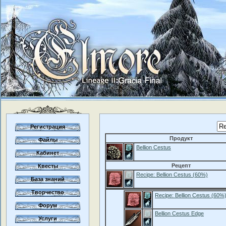
Регистрация
Продукт
Файлы
Bellion Cestus
Кабинет
Рецепт
Квесты
Recipe: Bellion Cestus (60%)
База знаний
Творчество
Recipe: Bellion Cestus (60%
Форум
Bellion Cestus Edge
Услуги