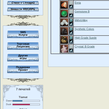
Стихи о Lineage2
Enria
Новости MMORPG
Gemstone B
Mithril Alloy
Synthetic Cokes
SMS
Услуги
High Grade Suede
Торговая
Лицензия
Crystal: B Grade
Другие
игры
Поддержи
Проект
7 печатей
Tiamat
Dawn
Dusk