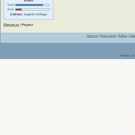
Atlant
Dawn
Dusk
Сейчас:
неделя победы
Elmore.ru
/ Рецепт
Новости
|
Регистрация
|
Файлы
|
Каби
Lineage 2 i