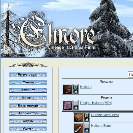
Регистрация
Продукт
Файлы
Halberd
Кабинет
Рецепт
Квесты
Recipe: Halberd(60%)
База знаний
Творчество
Durable Metal Plate
Форум
Halberd Edge
Услуги