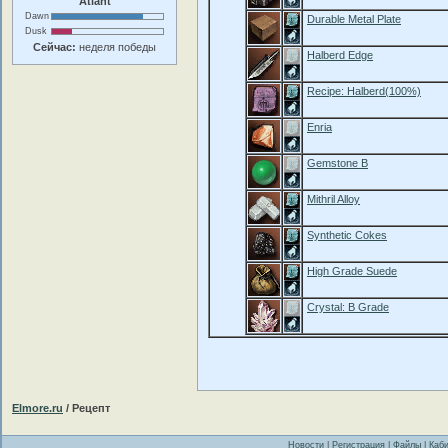
Atlant
Dawn
Durable Metal Plate
Dusk
Сейчас:
неделя победы
Halberd Edge
Recipe: Halberd(100%)
Enria
Gemstone B
Mithril Alloy
Synthetic Cokes
High Grade Suede
Crystal: B Grade
Elmore.ru
/ Рецепт
Новости
|
Регистрация
|
Файлы
|
Каби