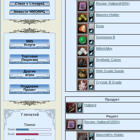
Стихи о Lineage2
Recipe: Halberd(60%)
Новости MMORPG
Maestro Holder
Enria
Gemstone B
SMS
Услуги
Mithril Alloy
Торговая
Лицензия
Synthetic Cokes
High Grade Suede
Другие
игры
Crystal: B Grade
Поддержи
Проект
Продукт
Halberd
7 печатей
Рецепт
Recipe: Halberd(100%)
Tiamat
Dawn
Dusk
Warsmith's Holder