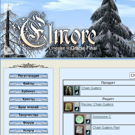
Регистрация
Продукт
Файлы
Chain Gaiters
Кабинет
Рецепт
Квесты
Recipe: Chain Gaiters
База знаний
Творчество
Gemstone C
Форум
Chain Gaiters Part
Услуги