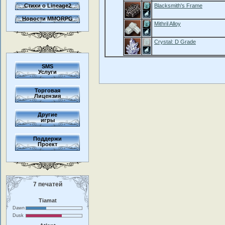
Стихи о Lineage2
Blacksmith's Frame
Новости MMORPG
Mithril Alloy
Crystal: D Grade
SMS
Услуги
Торговая
Лицензия
Другие
игры
Поддержи
Проект
7 печатей
Tiamat
Dawn
Dusk