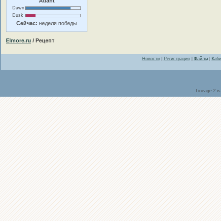
Atlant
Dawn
Dusk
Сейчас:
неделя победы
Elmore.ru
/ Рецепт
Новости
|
Регистрация
|
Файлы
|
Каби
Lineage 2 i