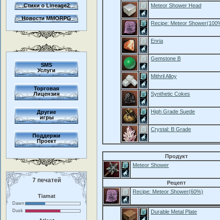
Стихи о Lineage2
Meteor Shower Head
Новости MMORPG
Recipe: Meteor Shower(100
Enria
Gemstone B
SMS
Услуги
Mithril Alloy
Торговая
Лицензия
Synthetic Cokes
High Grade Suede
Другие
игры
Crystal: B Grade
Поддержи
Проект
Продукт
Meteor Shower
7 печатей
Рецепт
Recipe: Meteor Shower(60%)
Tiamat
Dawn
Dusk
Durable Metal Plate