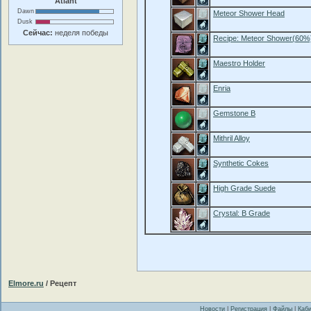
Atlant
Dawn
Meteor Shower Head
Dusk
Сейчас:
неделя победы
Recipe: Meteor Shower(60%
Maestro Holder
Enria
Gemstone B
Mithril Alloy
Synthetic Cokes
High Grade Suede
Crystal: B Grade
Elmore.ru
/ Рецепт
Новости
|
Регистрация
|
Файлы
|
Каби