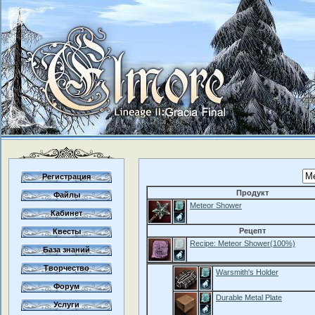
Регистрация
Продукт
Файлы
Meteor Shower
Кабинет
Рецепт
Квесты
Recipe: Meteor Shower(100%)
База знаний
Творчество
Warsmith's Holder
Форум
Durable Metal Plate
Услуги