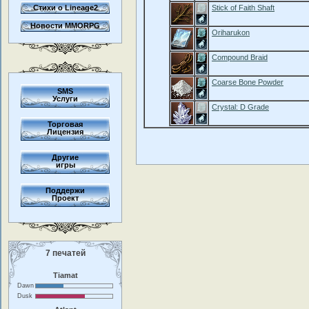
Стихи о Lineage2
Stick of Faith Shaft
Новости MMORPG
Oriharukon
Compound Braid
Coarse Bone Powder
SMS
Услуги
Crystal: D Grade
Торговая
Лицензия
Другие
игры
Поддержи
Проект
7 печатей
Tiamat
Dawn
Dusk