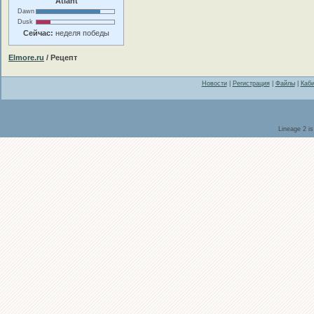
Atlant
Dawn
Dusk
Сейчас:
неделя победы
Elmore.ru
/ Рецепт
Новости
|
Регистрация
|
Файлы
|
Каби
Lineage 2 i