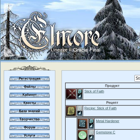
Регистрация
Продукт
Файлы
Stick of Faith
Кабинет
Рецепт
Квесты
Recipe: Stick of Faith
База знаний
Творчество
Metal Hardener
Форум
Gemstone C
Услуги