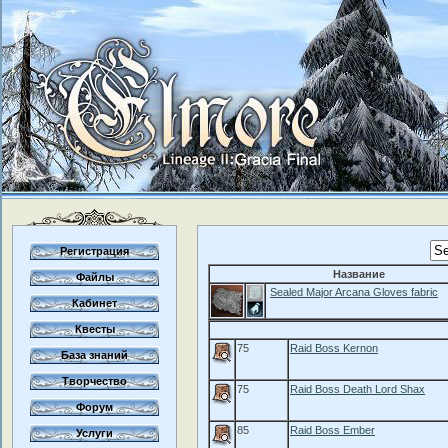
Регистрация
Название
Файлы
Sealed Major Arcana Gloves fabric
Кабинет
Квесты
75
Raid Boss Kernon
База знаний
Творчество
75
Raid Boss Death Lord Shax
Форум
85
Raid Boss Ember
Услуги