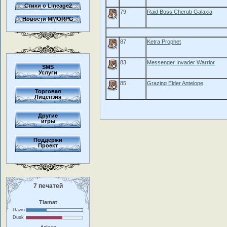
Стихи о Lineage2
79
Raid Boss Cherub Galaxia
Новости MMORPG
87
Ketra Prophet
83
Messenger Invader Warrior
SMS
Услуги
85
Grazing Elder Antelope
Торговая
Лицензия
Другие
игры
Поддержи
Проект
7 печатей
Tiamat
Dawn
Dusk