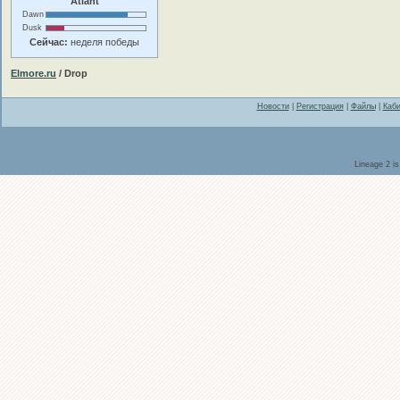
Atlant
Dawn
Dusk
Сейчас:
неделя победы
Elmore.ru
/ Drop
Новости
|
Регистрация
|
Файлы
|
Каби
Lineage 2 i