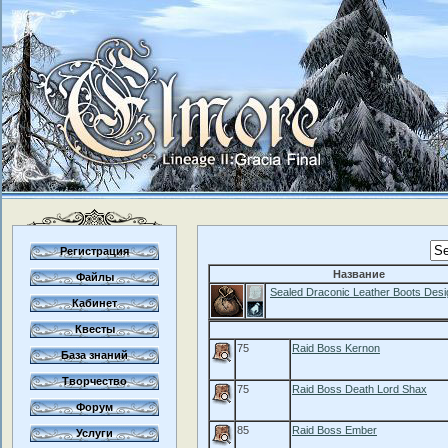
Регистрация
Название
Файлы
Sealed Draconic Leather Boots Desi
Кабинет
Квесты
75
Raid Boss Kernon
База знаний
Творчество
75
Raid Boss Death Lord Shax
Форум
85
Raid Boss Ember
Услуги