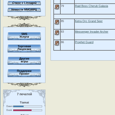
Стихи о Lineage2
79
Raid Boss Cherub Galaxia
Новости MMORPG
85
Ketra Orc Grand Seer
83
Messenger Invader Archer
SMS
Услуги
86
Prophet Guard
Торговая
Лицензия
Другие
игры
Поддержи
Проект
7 печатей
Tiamat
Dawn
Dusk