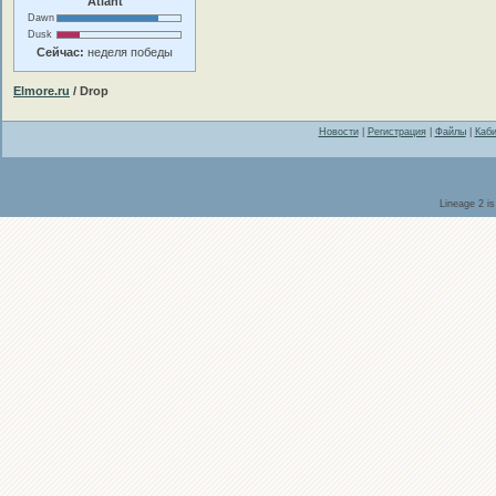
Atlant
Dawn
Dusk
Сейчас:
неделя победы
Elmore.ru
/ Drop
Новости
|
Регистрация
|
Файлы
|
Каби
Lineage 2 i