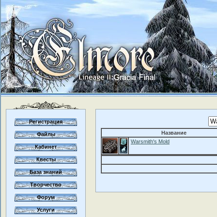
Регистрация
Название
Файлы
Warsmith's Mold
Кабинет
Квесты
База знаний
Творчество
Форум
Услуги