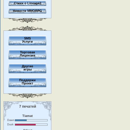
Стихи о Lineage2
Новости MMORPG
SMS
Услуги
Торговая
Лицензия
Другие
игры
Поддержи
Проект
7 печатей
Tiamat
Dawn
Dusk