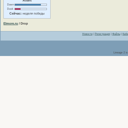
Atlant
Dawn
Dusk
Сейчас:
неделя победы
Elmore.ru
/ Drop
Новости
|
Регистрация
|
Файлы
|
Каби
Lineage 2 i