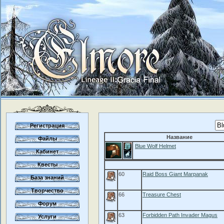
Регистрация
Название
Файлы
Blue Wolf Helmet
Кабинет
Квесты
60
Raid Boss Giant Marpanak
База знаний
Творчество
66
Treasure Chest
Форум
63
Forbidden Path Invader Magus
Услуги