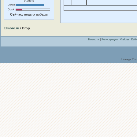
Atlant
Dawn
Dusk
Сейчас:
неделя победы
Elmore.ru
/ Drop
Новости
|
Регистрация
|
Файлы
|
Каби
Lineage 2 i