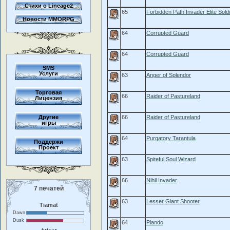
Стихи о Lineage2
65
Forbidden Path Invader Elite Sold
Новости MMORPG
64
Corrupted Guard
64
Corrupted Guard
SMS
Услуги
63
Anger of Splendor
Торговая
66
Raider of Pastureland
Лицензия
Другие
66
Raider of Pastureland
игры
64
Purgatory Tarantula
Поддержи
Проект
63
Spiteful Soul Wizard
66
Nihil Invader
7 печатей
63
Lesser Giant Shooter
Tiamat
Dawn
Dusk
64
Plando