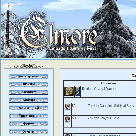
Регистрация
Название
Файлы
Recipe: Crystal Dagger
Кабинет
Квесты
52
Zombie Captain's Spiritual Body
База знаний
Творчество
50
Zaken's Royal Guard
Форум
Услуги