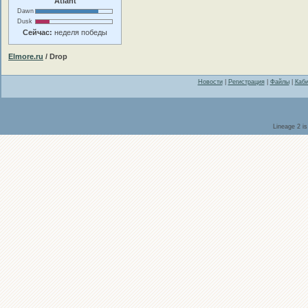
Atlant
Dawn
Dusk
Сейчас:
неделя победы
Elmore.ru
/ Drop
Новости
|
Регистрация
|
Файлы
|
Каби
Lineage 2 i