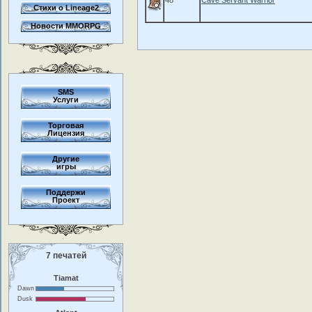
48
Cave Servant Warrior
Стихи о Lineage2
Новости MMORPG
SMS
Услуги
Торговая
Лицензия
Другие
игры
Поддержи
Проект
7 печатей
Tiamat
Dawn
Dusk