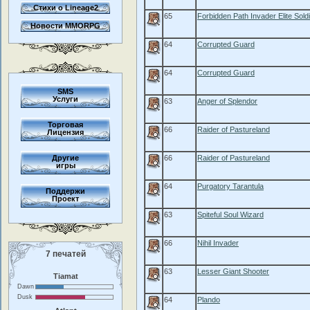
Стихи о Lineage2
65
Forbidden Path Invader Elite Sold
Новости MMORPG
64
Corrupted Guard
64
Corrupted Guard
SMS
Услуги
63
Anger of Splendor
Торговая
66
Raider of Pastureland
Лицензия
Другие
66
Raider of Pastureland
игры
64
Purgatory Tarantula
Поддержи
Проект
63
Spiteful Soul Wizard
66
Nihil Invader
7 печатей
63
Lesser Giant Shooter
Tiamat
Dawn
Dusk
64
Plando