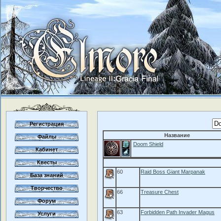
Регистрация
Название
Файлы
Doom Shield
Кабинет
Квесты
60
Raid Boss Giant Marpanak
База знаний
Творчество
66
Treasure Chest
Форум
63
Forbidden Path Invader Magus
Услуги