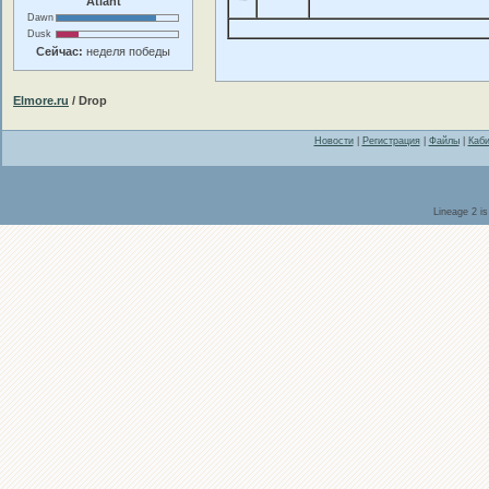
Atlant
Dawn
Dusk
Сейчас:
неделя победы
Elmore.ru
/ Drop
Новости
|
Регистрация
|
Файлы
|
Каби
Lineage 2 i