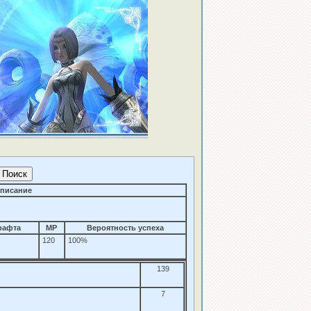
писание
рафта
MP
Вероятность успеха
120
100%
139
7