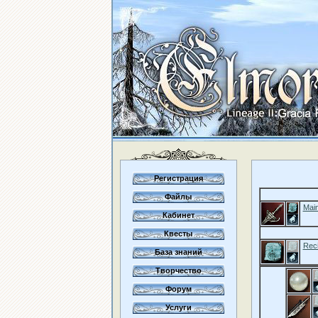
Регистрация
Файлы
Mai
Кабинет
Квесты
Rec
База знаний
Творчество
Форум
Услуги