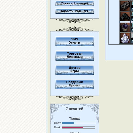
Стихи о Lineage2
Новости MMORPG
SMS
Услуги
Торговая
Лицензия
Другие
игры
Поддержи
Проект
7 печатей
Tiamat
Dawn
Dusk