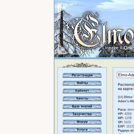
Регистрация
Файлы
Располо
на карте:
Кабинет
[64]
Elmo-
Квесты
Aden's Ma
База знаний
Раса:
dem
HP:
4283
Творчество
MP:
1158
Форум
SP:
5101
EXP:
1013
Услуги
Радиус ат