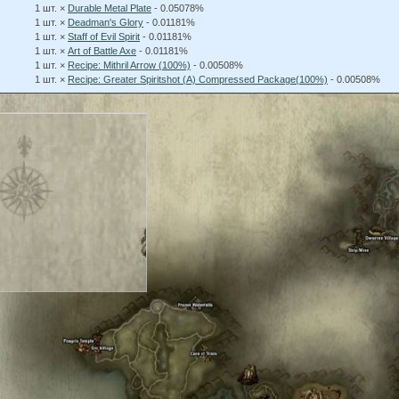
1 шт. ×
Durable Metal Plate
- 0.05078%
1 шт. ×
Deadman's Glory
- 0.01181%
1 шт. ×
Staff of Evil Spirit
- 0.01181%
1 шт. ×
Art of Battle Axe
- 0.01181%
1 шт. ×
Recipe: Mithril Arrow (100%)
- 0.00508%
1 шт. ×
Recipe: Greater Spiritshot (A) Compressed Package(100%)
- 0.00508%