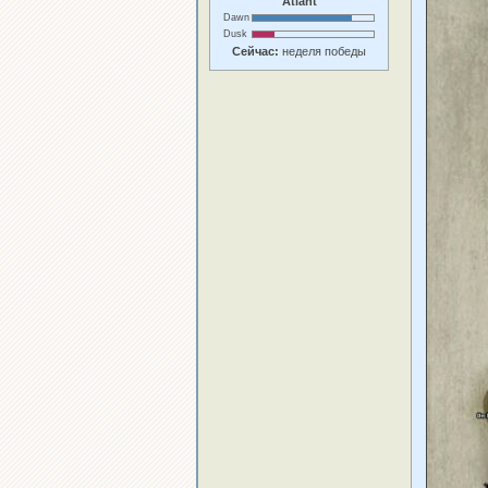
Atlant
Dawn
Dusk
Сейчас:
неделя победы