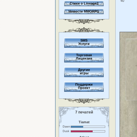
40
Стихи о Lineage2
Новости MMORPG
SMS
Услуги
Торговая
Лицензия
Другие
игры
Поддержи
Проект
7 печатей
Tiamat
Dawn
Dusk