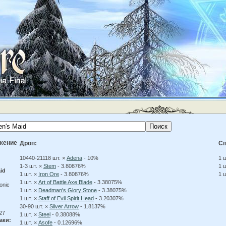
жение
Дроп:
Сп
10440-21118 шт. ×
Adena
- 10%
1 
1-3 шт. ×
Stem
- 3.80876%
1 
id
1 шт. ×
Iron Ore
- 3.80876%
1 
1 шт. ×
Art of Battle Axe Blade
- 3.38075%
onic
1 шт. ×
Deadman's Glory Stone
- 3.38075%
1 шт. ×
Staff of Evil Spirit Head
- 3.20307%
30-90 шт. ×
Silver Arrow
- 1.8137%
27
1 шт. ×
Steel
- 0.38088%
аки:
1 шт. ×
Asofe
- 0.12696%