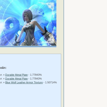
ойл:
шт. ×
Durable Metal Plate
- 1.77843%
шт. ×
Durable Metal Plate
- 1.77843%
шт. ×
Blue Wolf Leather Armor Texture
- 1.50714%