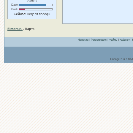
Atlant
Dawn
Dusk
Сейчас:
неделя победы
Elmore.ru
/ Карта
Новости
|
Регистрация
|
Файлы
|
Кабинет
|
Lineage 2 is a tr