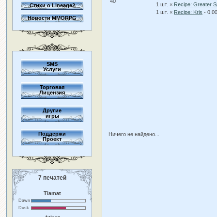
40
1 шт. ×
Recipe: Greater 
Стихи о Lineage2
1 шт. ×
Recipe: Kris
- 0.0
Новости MMORPG
SMS
Услуги
Торговая
Лицензия
Другие
игры
Поддержи
Ничего не найдено...
Проект
7 печатей
Tiamat
Dawn
Dusk