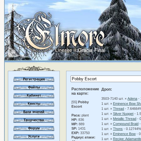
Регистрация
Файлы
Расположение
Дроп:
на карте:
Кабинет
3503-7140 шт. ×
Adena
-
[55]
Pobby
Квесты
1 шт. ×
Eminence Bow Sha
Escort
1 шт. ×
Thread
- 7.64664
База знаний
1 шт. ×
Silver Nugget
- 1.
Раса:
plant
1 шт. ×
Metallic Thread
- 
HP:
836
Творчество
1 шт. ×
Compound Braid
-
MP:
889
Форум
SP:
1431
1 шт. ×
Thons
- 0.12744
EXP:
33750
1 шт. ×
Eminence Bow
- 
Услуги
Радиус атаки:
1 шт. ×
Recipe: Adamanti