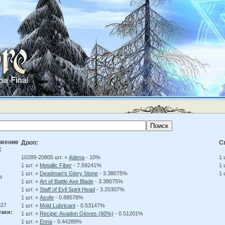
ожение
Дроп:
С
:
10289-20805 шт. ×
Adena
- 10%
1 
1 шт. ×
Metallic Fiber
- 7.59241%
1 
1 шт. ×
Deadman's Glory Stone
- 3.38075%
1 
t
1 шт. ×
Art of Battle Axe Blade
- 3.38075%
1 шт. ×
Staff of Evil Spirit Head
- 3.20307%
1 шт. ×
Asofe
- 0.88578%
27
1 шт. ×
Mold Lubricant
- 0.53147%
таки:
1 шт. ×
Recipe: Avadon Gloves (60%)
- 0.51201%
1 шт. ×
Enria
- 0.44289%