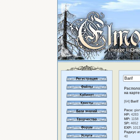
Регистрация
Файлы
Распол
на карте
Кабинет
[64]
Barif
Квесты
Раса:
gian
База знаний
HP:
4283
MP:
1158
Творчество
SP:
4652
Форум
EXP:
1013
Радиус а
Услуги
40