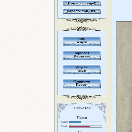
Стихи о Lineage2
Новости MMORPG
SMS
Услуги
Торговая
Лицензия
Другие
игры
Поддержи
Проект
7 печатей
Tiamat
Dawn
Dusk