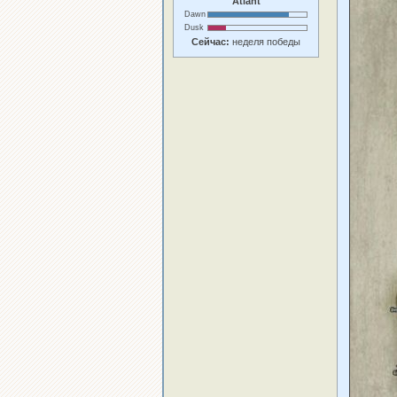
Atlant
Dawn
Dusk
Сейчас:
неделя победы