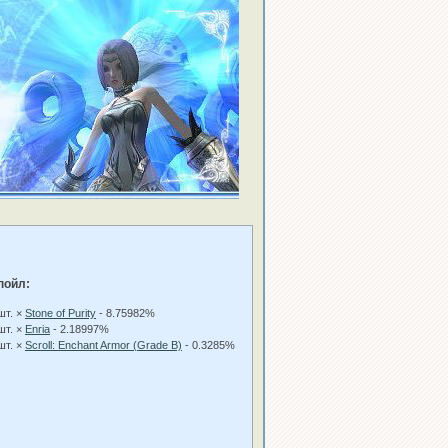
пойл:
шт. ×
Stone of Purity
- 8.75982%
шт. ×
Enria
- 2.18997%
шт. ×
Scroll: Enchant Armor (Grade B)
- 0.3285%