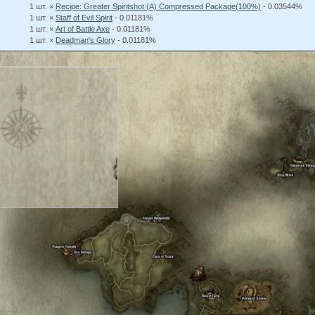
1 шт. ×
Recipe: Greater Spiritshot (A) Compressed Package(100%)
- 0.03544%
1 шт. ×
Staff of Evil Spirit
- 0.01181%
1 шт. ×
Art of Battle Axe
- 0.01181%
1 шт. ×
Deadman's Glory
- 0.01181%