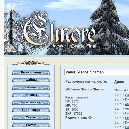
Регистрация
Файлы
Расположение на карте:
Дроп:
Кабинет
[49]
Vanor Silenos Shaman
2662-5435
Квесты
1 шт. ×
Cu
Раса:
humanoid
1 шт. ×
Dw
HP:
1372
База знаний
1 шт. ×
An
MP:
720
1 шт. ×
An
SP:
1006
Творчество
1 шт. ×
Co
EXP:
17532
Форум
Радиус атаки:
40
1 шт. ×
St
1 шт. ×
Dw
Услуги
1 шт. ×
Cu