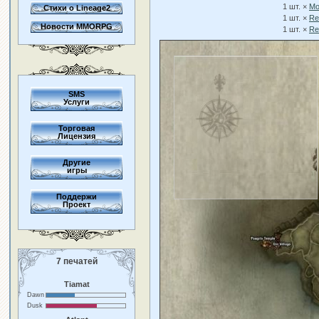
1 шт. ×
Mo
Стихи о Lineage2
1 шт. ×
Re
Новости MMORPG
1 шт. ×
Re
SMS
Услуги
Торговая
Лицензия
Другие
игры
Поддержи
Проект
7 печатей
Tiamat
Dawn
Dusk