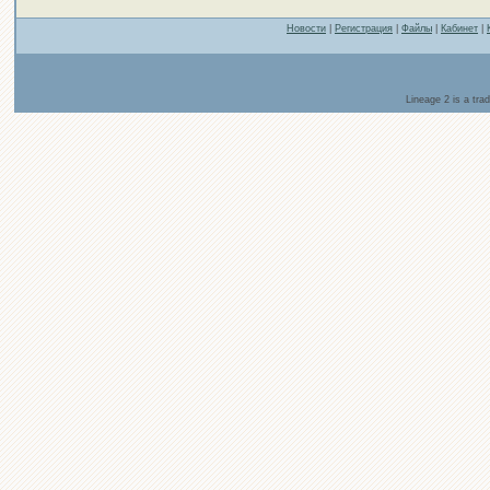
Новости
|
Регистрация
|
Файлы
|
Кабинет
|
Lineage 2 is a tr