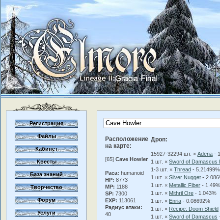
Регистрация
Файлы
Расположение
Дроп:
на карте:
Кабинет
15927-32294 шт. ×
Adena
- 
[65]
Cave Howler
Квесты
1 шт. ×
Sword of Damascus 
1-3 шт. ×
Thread
- 5.21499%
Раса:
humanoid
База знаний
1 шт. ×
Silver Nugget
- 2.08
HP:
8773
1 шт. ×
Metallic Fiber
- 1.49
MP:
1188
Творчество
1 шт. ×
Mithril Ore
- 1.043%
SP:
7300
Форум
EXP:
113061
1 шт. ×
Enria
- 0.08692%
Радиус атаки:
1 шт. ×
Recipe: Doom Shield
Услуги
40
1 шт. ×
Sword of Damascus