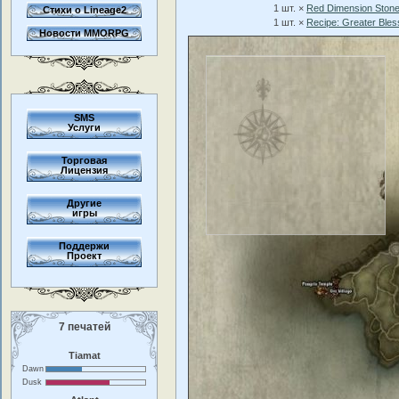
1 шт. ×
Red Dimension Ston
Стихи о Lineage2
1 шт. ×
Recipe: Greater Ble
Новости MMORPG
SMS
Услуги
Торговая
Лицензия
Другие
игры
Поддержи
Проект
7 печатей
Tiamat
Dawn
Dusk