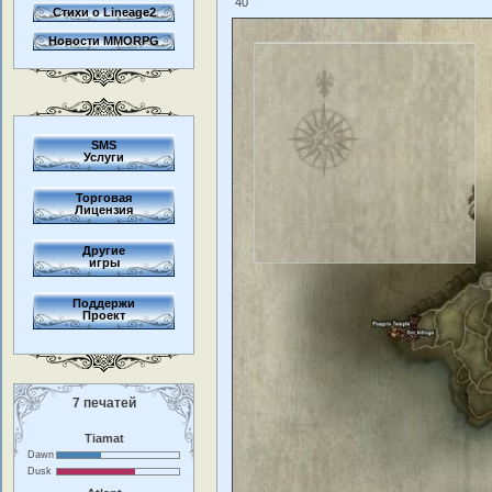
40
Стихи о Lineage2
Новости MMORPG
SMS
Услуги
Торговая
Лицензия
Другие
игры
Поддержи
Проект
7 печатей
Tiamat
Dawn
Dusk