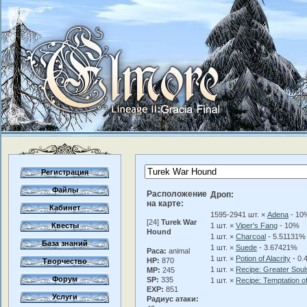
Регистрация
Файлы
Расположение
Дроп:
на карте:
Кабинет
1595-2941 шт. ×
Adena
- 10
[24]
Turek War
Квесты
1 шт. ×
Viper's Fang
- 10%
Hound
1 шт. ×
Charcoal
- 5.51131%
База знаний
1 шт. ×
Suede
- 3.67421%
Раса:
animal
1 шт. ×
Potion of Alacrity
- 0.
HP:
870
Творчество
1 шт. ×
Recipe: Greater Sou
MP:
245
Форум
SP:
335
1 шт. ×
Recipe: Temptation o
EXP:
851
Услуги
Радиус атаки: