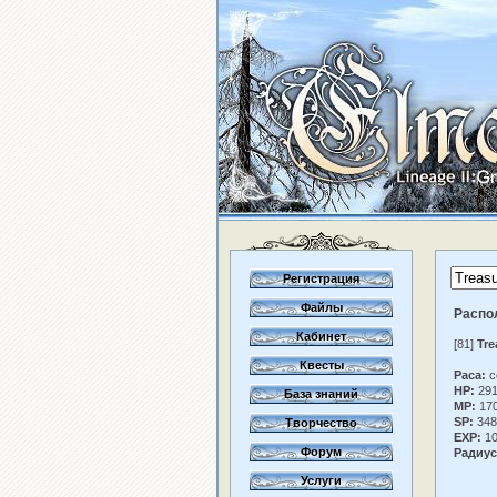
Регистрация
Файлы
Распо
Кабинет
[81]
Tre
Квесты
Раса:
c
HP:
29
База знаний
MP:
17
SP:
348
Творчество
EXP:
10
Форум
Радиус
Услуги