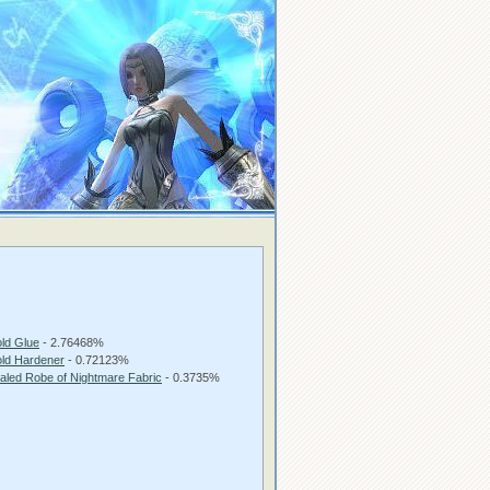
ld Glue
- 2.76468%
ld Hardener
- 0.72123%
aled Robe of Nightmare Fabric
- 0.3735%