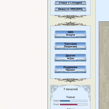
Стихи о Lineage2
Новости MMORPG
SMS
Услуги
Торговая
Лицензия
Другие
игры
Поддержи
Проект
7 печатей
Tiamat
Dawn
Dusk