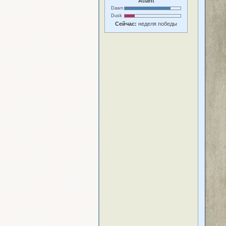
Atlant
Dawn
Dusk
Сейчас:
неделя победы