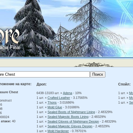
ложение на карте:
Дроп:
Спойл:
asure Chest
6438-13183 шт. ×
Adena
- 10%
1 шт. ×
Mo
1 шт. ×
Crafted Leather
- 3.17565%
1 шт. ×
Mo
onstruct
1 шт. ×
Thons
- 3.01686%
1 шт. ×
Se
16
1 шт. ×
Mold Glue
- 3.01686%
08
1 шт. ×
Sealed Boots of Nightmare Lining
- 2.48329%
6
1 шт. ×
Sealed Majestic Boots Lining
- 2.48329%
00024
 атаки:
40
1 шт. ×
Sealed Gloves of Nightmare Design
- 2.48329%
1 шт. ×
Sealed Majestic Gloves Design
- 2.48329%
1 шт. ×
Mold Hardener
- 0.78701%