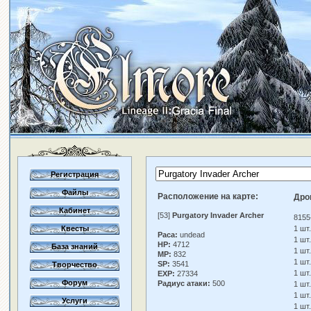
Регистрация
Файлы
Расположение на карте:
Дро
Кабинет
[53]
Purgatory Invader Archer
8155
Квесты
1 шт
Раса:
undead
1 шт
HP:
4712
База знаний
1 шт
MP:
832
1 шт
SP:
3541
Творчество
1 шт
EXP:
27334
Форум
Радиус атаки:
500
1 шт
1 шт
Услуги
1 шт