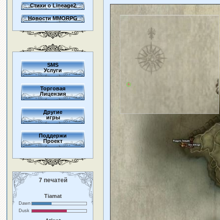
Стихи о Lineage2
Новости MMORPG
SMS
Услуги
Торговая
Лицензия
Другие
игры
Поддержи
Проект
7 печатей
Tiamat
Dawn
Dusk