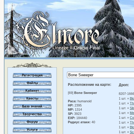
Регистрация
Файлы
Расположение на карте:
Дроп:
Кабинет
[69]
Bone Sweeper
8207-1666
Квесты
1 шт. ×
Bl
Раса:
humanoid
1 шт. ×
Th
HP:
2395
База знаний
1 шт. ×
Si
MP:
1314
1 шт. ×
Me
SP:
3923
Творчество
1 шт. ×
Co
EXP:
184440
Форум
Радиус атаки:
40
1 шт. ×
Th
1 шт. ×
Bl
Услуги
1 шт. ×
Sc