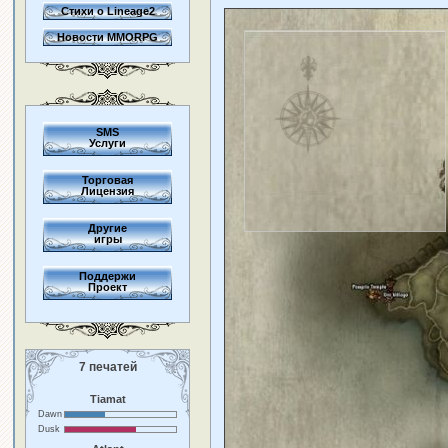
Стихи о Lineage2
Новости MMORPG
SMS
Услуги
Торговая
Лицензия
Другие
игры
Поддержи
Проект
7 печатей
Tiamat
Dawn
Dusk