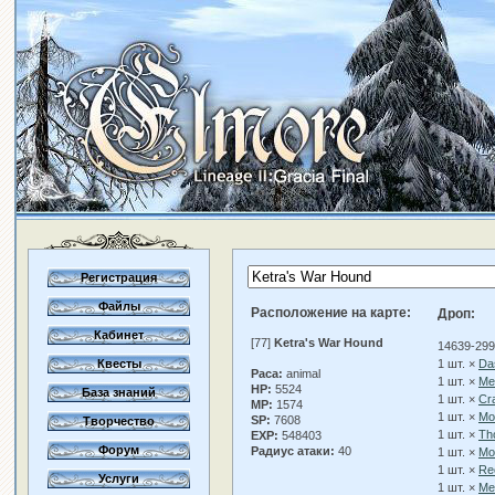
Регистрация
Файлы
Расположение на карте:
Дроп:
Кабинет
[77]
Ketra's War Hound
14639-299
Квесты
1 шт. ×
Da
Раса:
animal
1 шт. ×
Me
HP:
5524
База знаний
1 шт. ×
Cr
MP:
1574
1 шт. ×
Mo
SP:
7608
Творчество
1 шт. ×
Th
EXP:
548403
Форум
Радиус атаки:
40
1 шт. ×
Mo
1 шт. ×
Rec
Услуги
1 шт. ×
Me