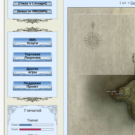
1 шт. ×
Das
Стихи о Lineage2
Новости MMORPG
SMS
Услуги
Торговая
Лицензия
Другие
игры
Поддержи
Проект
7 печатей
Tiamat
Dawn
Dusk