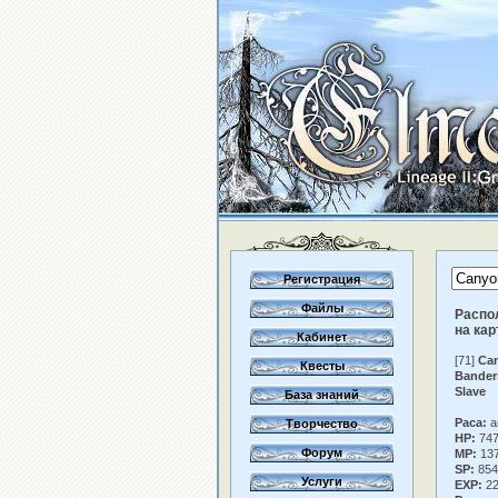
Регистрация
Файлы
Распо
на кар
Кабинет
[71]
Ca
Квесты
Bander
Slave
База знаний
Раса:
a
Творчество
HP:
74
Форум
MP:
13
SP:
854
Услуги
EXP:
22