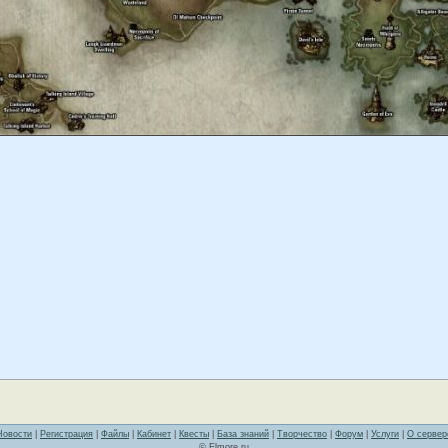
Новости
|
Регистрация
|
Файлы
|
Кабинет
|
Квесты
|
База знаний
|
Творчество
|
Форум
|
Услуги
|
О сервер
© Elmore.ru