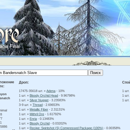
ложение
Дроп:
Спо
те:
17475-35618 шт. ×
Adena
- 10%
1 шт.
nyon
1 шт. ×
Bloody Orchid Head
- 9.96798%
1 шт.
snatch
1 шт. ×
Silver Nugget
- 3.23583%
1 шт.
3-9 шт. ×
Thread
- 2.69653%
1 шт. ×
Metallic Fiber
- 2.31131%
nimal
1 шт. ×
Mithril Ore
- 1.61792%
78
77
1 шт. ×
Enria
- 0.13483%
1
1 шт. ×
Bloody Orchid
- 0.03202%
5886
1 шт. ×
Recipe: Spiritshot (S) Compressed Package (100%)
- 0.00358%