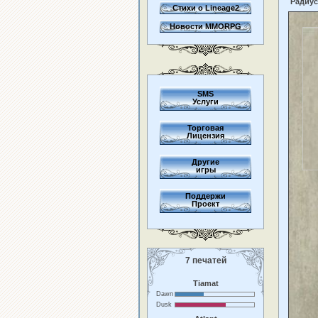
Радиус
Стихи о Lineage2
Новости MMORPG
SMS
Услуги
Торговая
Лицензия
Другие
игры
Поддержи
Проект
7 печатей
Tiamat
Dawn
Dusk