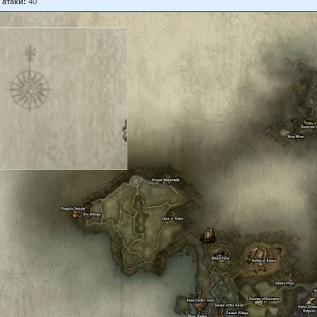
 атаки:
40