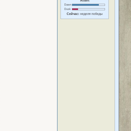
Atlant
Dawn
Dusk
Сейчас:
неделя победы