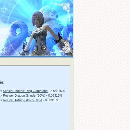
йл:
 ×
Sealed Phoenix Ring Gemstone
- 8.58615%
 ×
Recipe: Dragon Grinder(60%)
- 0.08313%
 ×
Recipe: Tallum Glaive(60%)
- 0.08313%