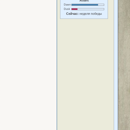
Atlant
Dawn
Dusk
Сейчас:
неделя победы