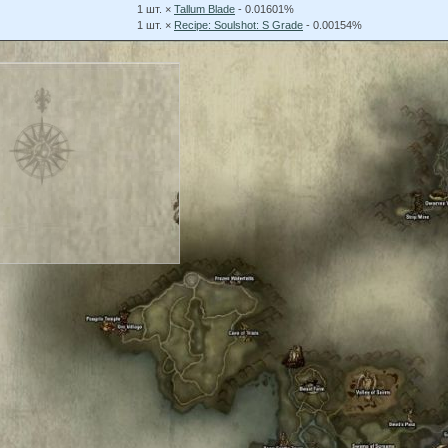
1 шт. ×
Tallum Blade
- 0.01601%
1 шт. ×
Recipe: Soulshot: S Grade
- 0.00154%