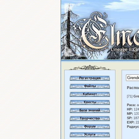
Регистрация
Файлы
Распо
Кабинет
[71]
Gre
Квесты
Раса:
a
HP:
12
База знаний
MP:
13
SP:
187
Творчество
EXP:
22
Форум
Радиус
Услуги