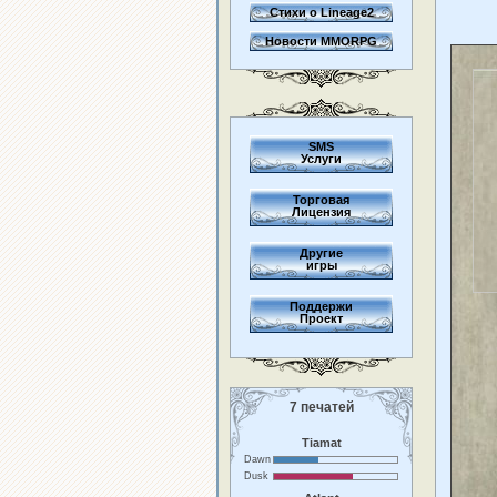
Стихи о Lineage2
Новости MMORPG
SMS
Услуги
Торговая
Лицензия
Другие
игры
Поддержи
Проект
7 печатей
Tiamat
Dawn
Dusk