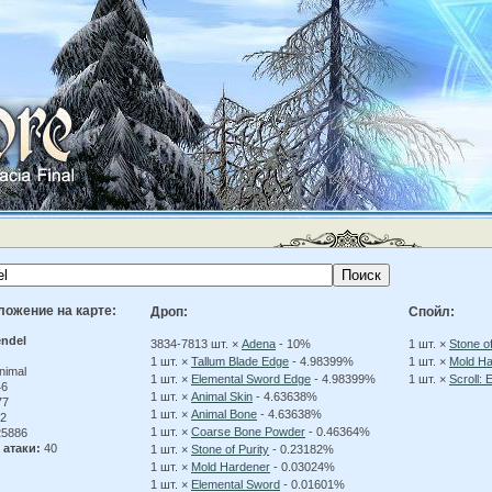
ложение на карте:
Дроп:
Спойл:
ndel
3834-7813 шт. ×
Adena
- 10%
1 шт. ×
Stone of
1 шт. ×
Tallum Blade Edge
- 4.98399%
1 шт. ×
Mold Ha
nimal
1 шт. ×
Elemental Sword Edge
- 4.98399%
1 шт. ×
Scroll:
46
1 шт. ×
Animal Skin
- 4.63638%
77
1 шт. ×
Animal Bone
- 4.63638%
2
1 шт. ×
Coarse Bone Powder
- 0.46364%
5886
 атаки:
40
1 шт. ×
Stone of Purity
- 0.23182%
1 шт. ×
Mold Hardener
- 0.03024%
1 шт. ×
Elemental Sword
- 0.01601%