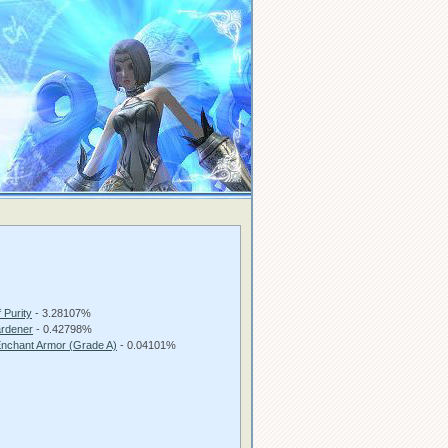
 Purity
- 3.28107%
rdener
- 0.42798%
 Enchant Armor (Grade A)
- 0.04101%