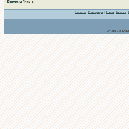
Elmore.ru
/ Карта
Новости
|
Регистрация
|
Файлы
|
Кабинет
|
Lineage 2 is a tr