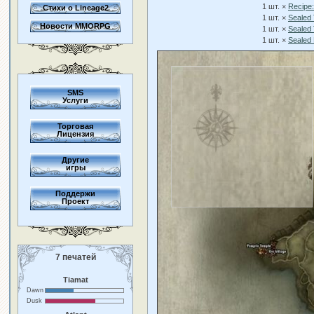
1 шт. ×
Recipe:
Стихи о Lineage2
1 шт. ×
Sealed 
Новости MMORPG
1 шт. ×
Sealed 
1 шт. ×
Sealed
SMS
Услуги
Торговая
Лицензия
Другие
игры
Поддержи
Проект
7 печатей
Tiamat
Dawn
Dusk