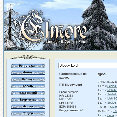
Регистрация
Файлы
Расположение на
Дроп:
карте:
Кабинет
27562-56237 ш
[75]
Bloody Lord
Квесты
1 шт. ×
Sealed 
1 шт. ×
Metallic
Раса:
demonic
База знаний
1 шт. ×
Sealed 
HP:
13383
1 шт. ×
Mithril 
MP:
1507
Творчество
1 шт. ×
Sealed 
SP:
14020
Форум
EXP:
383088
2-6 шт. ×
Silve
Радиус атаки:
40
15-45 шт. ×
Th
Услуги
1 шт. ×
Enria
- 