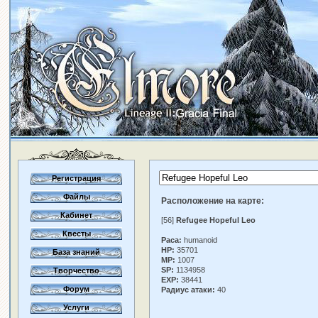
Регистрация
Файлы
Расположение на карте:
Кабинет
[56]
Refugee Hopeful Leo
Квесты
Раса:
humanoid
HP:
35701
База знаний
MP:
1007
SP:
1134958
Творчество
EXP:
38441
Форум
Радиус атаки:
40
Услуги