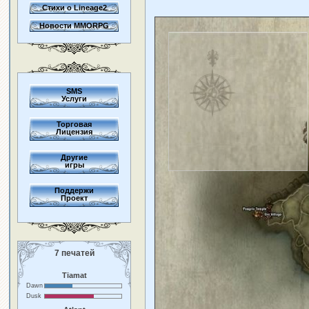
Стихи о Lineage2
Новости MMORPG
SMS
Услуги
Торговая
Лицензия
Другие
игры
Поддержи
Проект
7 печатей
Tiamat
Dawn
Dusk