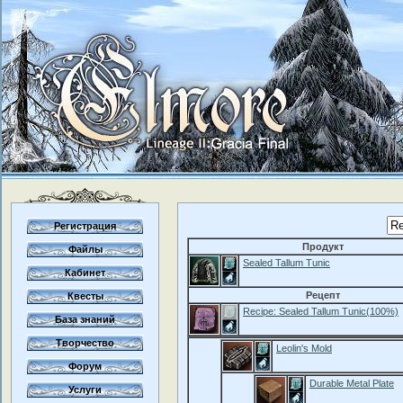
Регистрация
Продукт
Файлы
Sealed Tallum Tunic
Кабинет
Рецепт
Квесты
Recipe: Sealed Tallum Tunic(100%)
База знаний
Творчество
Leolin's Mold
Форум
Durable Metal Plate
Услуги