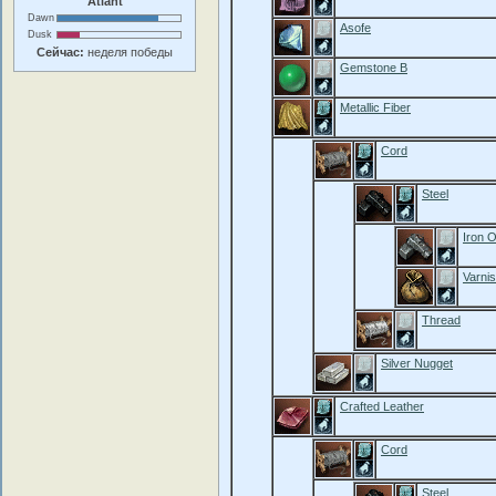
Atlant
Dawn
Asofe
Dusk
Сейчас:
неделя победы
Gemstone B
Metallic Fiber
Cord
Steel
Iron 
Varni
Thread
Silver Nugget
Crafted Leather
Cord
Steel