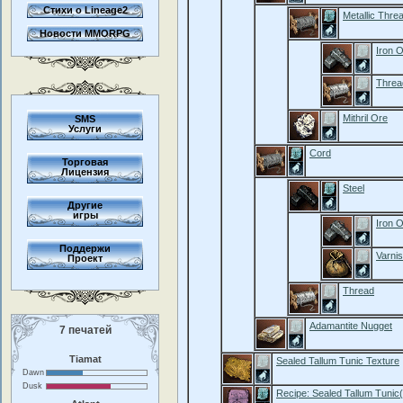
Стихи о Lineage2
Metallic Thre
Новости MMORPG
Iron 
Threa
Mithril Ore
SMS
Услуги
Cord
Торговая
Лицензия
Steel
Другие
игры
Iron 
Поддержи
Varni
Проект
Thread
Adamantite Nugget
7 печатей
Tiamat
Sealed Tallum Tunic Texture
Dawn
Dusk
Recipe: Sealed Tallum Tuni