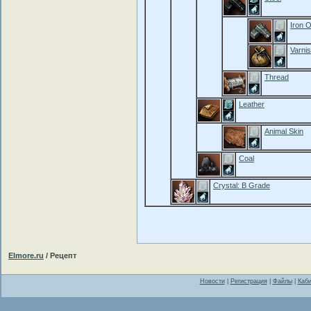
Iron 
Varni
Thread
Leather
Animal Skin
Coal
Crystal: B Grade
Elmore.ru
/ Рецепт
Новости
|
Регистрация
|
Файлы
|
Каби