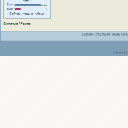
Atlant
Dawn
Dusk
Сейчас:
неделя победы
Elmore.ru
/ Рецепт
Новости
|
Регистрация
|
Файлы
|
Каби
Lineage 2 i