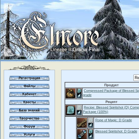
Регистрация
Продукт
Файлы
Compressed Package of Blessed Spir
Кабинет
grade
Рецепт
Квесты
Recipe: Blessed Spiritshot (D) Com
База знаний
Package (100%)
Творчество
Rope of Magic: D Grade
Форум
Blessed Spiritshot: D Grade
Услуги