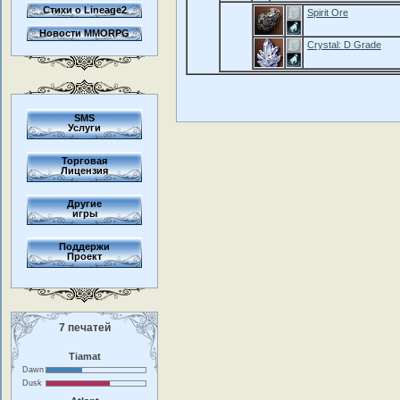
Стихи о Lineage2
Spirit Ore
Новости MMORPG
Crystal: D Grade
SMS
Услуги
Торговая
Лицензия
Другие
игры
Поддержи
Проект
7 печатей
Tiamat
Dawn
Dusk