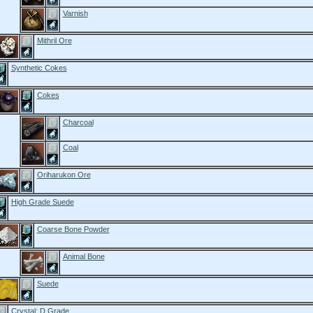
Varnish
Mithril Ore
Synthetic Cokes
Cokes
Charcoal
Coal
Oriharukon Ore
High Grade Suede
Coarse Bone Powder
Animal Bone
Suede
Crystal: D Grade