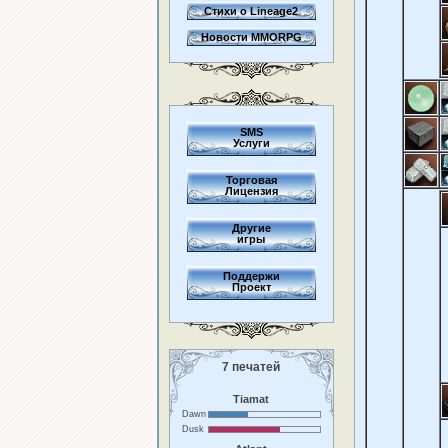
Стихи о Lineage2
Новости MMORPG
SMS
Услуги
Торговая
Лицензия
Другие
игры
Поддержи
Проект
7 печатей
Tiamat
Dawn
Dusk