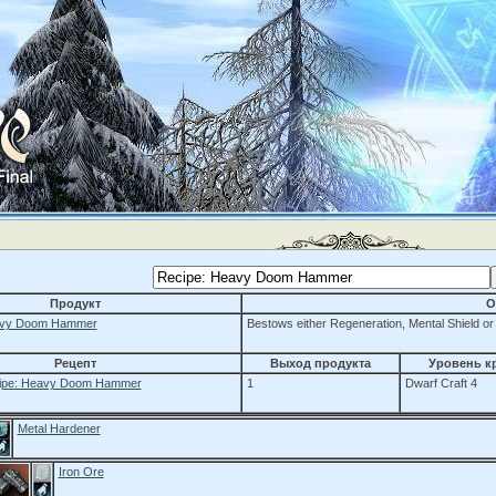
Продукт
О
vy Doom Hammer
Bestows either Regeneration, Mental Shield or
Рецепт
Выход продукта
Уровень к
ipe: Heavy Doom Hammer
1
Dwarf Craft 4
Metal Hardener
Iron Ore