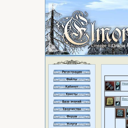
Регистрация
Файлы
Hea
Кабинет
Квесты
Rec
База знаний
Творчество
Форум
Услуги