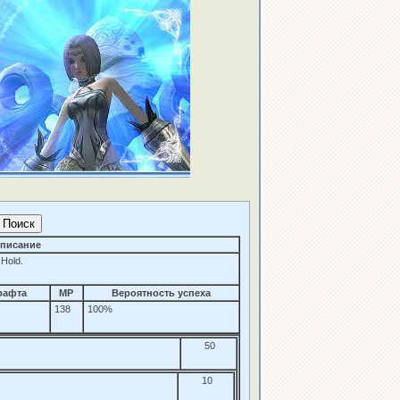
писание
 Hold.
рафта
MP
Вероятность успеха
138
100%
50
10