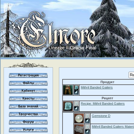
Регистрация
Продукт
Файлы
Mithril Banded Gaiters
Кабинет
Рецепт
Квесты
Recipe: Mithril Banded Gaiters
База знаний
Творчество
Gemstone D
Форум
Mithril Banded Gaiters Materi
Услуги