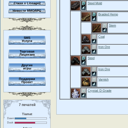
Стихи о Lineage2
Steel Mold
Новости MMORPG
Braided Hemp
Stem
Coal
SMS
Услуги
Iron Ore
Торговая
Лицензия
Steel
Другие
игры
Iron Ore
Поддержи
Varnish
Проект
Crystal: D Grade
7 печатей
Tiamat
Dawn
Dusk