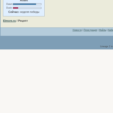
Atlant
Dawn
Dusk
Сейчас:
неделя победы
Elmore.ru
/ Рецепт
Новости
|
Регистрация
|
Файлы
|
Каби
Lineage 2 i