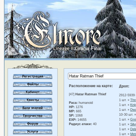
Регистрация
Файлы
Расположение на карте:
Дроп:
Кабинет
[47]
Hatar Ratman Thief
2912-5939 
Квесты
1 шт. ×
Thr
Раса:
humanoid
1 шт. ×
Kni
HP:
1276
База знаний
1 шт. ×
Dwa
MP:
665
10-30 шт. 
SP:
1068
Творчество
1 шт. ×
Gre
EXP:
14655
Форум
Радиус атаки:
40
1 шт. ×
Sil
1 шт. ×
Del
Услуги
1 шт. ×
Meta