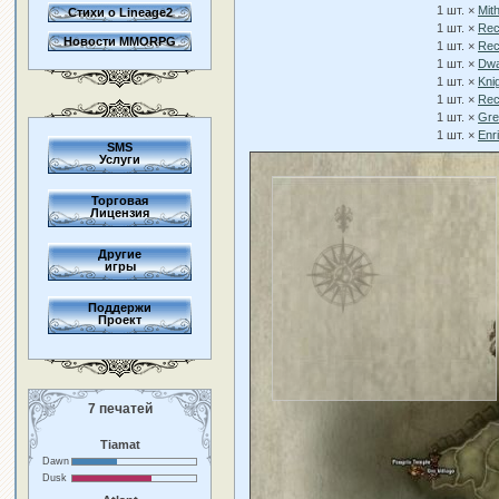
1 шт. ×
Mith
Стихи о Lineage2
1 шт. ×
Rec
Новости MMORPG
1 шт. ×
Rec
1 шт. ×
Dwa
1 шт. ×
Kni
1 шт. ×
Rec
1 шт. ×
Gre
1 шт. ×
Enr
SMS
Услуги
Торговая
Лицензия
Другие
игры
Поддержи
Проект
7 печатей
Tiamat
Dawn
Dusk