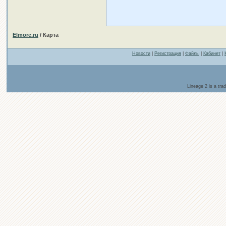
Elmore.ru
/ Карта
Новости
|
Регистрация
|
Файлы
|
Кабинет
|
Lineage 2 is a tr