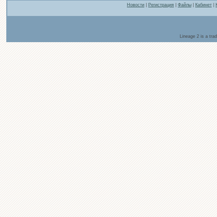
Новости
|
Регистрация
|
Файлы
|
Кабинет
|
Lineage 2 is a tr