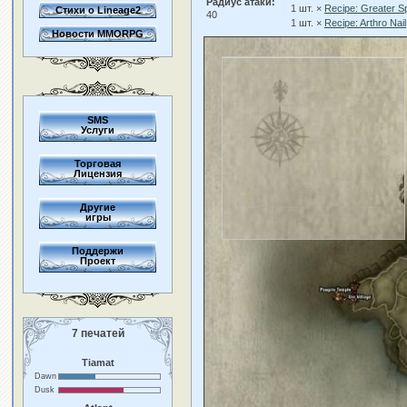
Радиус атаки:
1 шт. ×
Recipe: Greater S
Стихи о Lineage2
40
1 шт. ×
Recipe: Arthro Nail
Новости MMORPG
SMS
Услуги
Торговая
Лицензия
Другие
игры
Поддержи
Проект
7 печатей
Tiamat
Dawn
Dusk