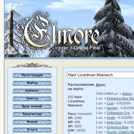
Регистрация
Файлы
Расположение
Дроп:
на карте:
Кабинет
7343-14964 шт. ×
Adena
-
[55]
Harit
Квесты
1 шт. ×
Eminence Bow Sha
Lizardman
1 шт. ×
Coal
- 4.65259%
Matriarch
База знаний
1 шт. ×
Varnish
- 4.65259
1 шт. ×
Oriharukon Ore
- 
Раса:
humanoid
Творчество
1 шт. ×
Asofe
- 0.15509%
HP:
3346
Форум
MP:
889
1 шт. ×
Mold Glue
- 0.155
SP:
3003
1 шт. ×
Eminence Bow
- 0
Услуги
EXP:
33750
1 шт. ×
Recipe: Zubei's H