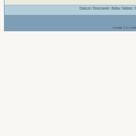
Новости
|
Регистрация
|
Файлы
|
Кабинет
|
Lineage 2 is a tr