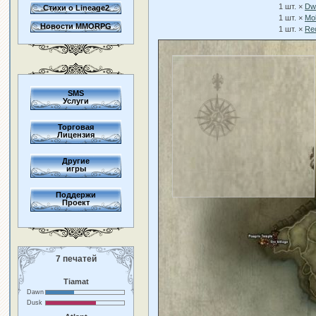
1 шт. ×
Dwa
Стихи о Lineage2
1 шт. ×
Mo
Новости MMORPG
1 шт. ×
Rec
SMS
Услуги
Торговая
Лицензия
Другие
игры
Поддержи
Проект
7 печатей
Tiamat
Dawn
Dusk