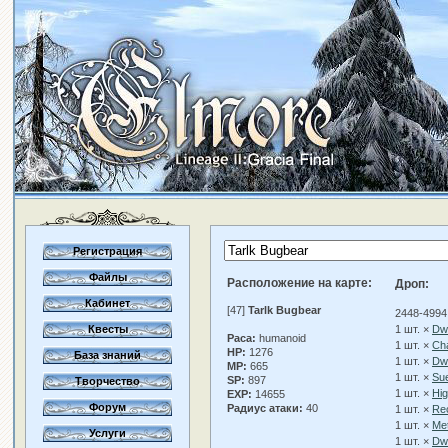
Регистрация
Файлы
Расположение на карте:
Дроп:
Кабинет
[47]
Tarlk Bugbear
2448-4994
Квесты
1 шт. ×
Dwa
Раса:
humanoid
1 шт. ×
Ch
HP:
1276
База знаний
1 шт. ×
Dwa
MP:
665
1 шт. ×
Su
SP:
897
Творчество
1 шт. ×
Hi
EXP:
14655
Форум
Радиус атаки:
40
1 шт. ×
Rec
1 шт. ×
Me
Услуги
1 шт. ×
Dw