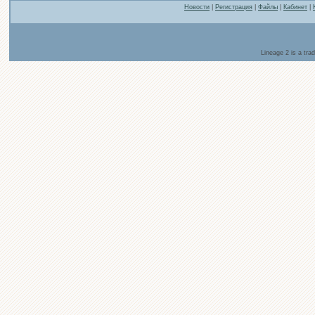
Новости
|
Регистрация
|
Файлы
|
Кабинет
|
Lineage 2 is a tr