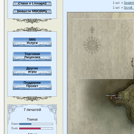
1 шт. ×
Sealed
Стихи о Lineage2
1 шт. ×
Scroll
Новости MMORPG
SMS
Услуги
Торговая
Лицензия
Другие
игры
Поддержи
Проект
7 печатей
Tiamat
Dawn
Dusk