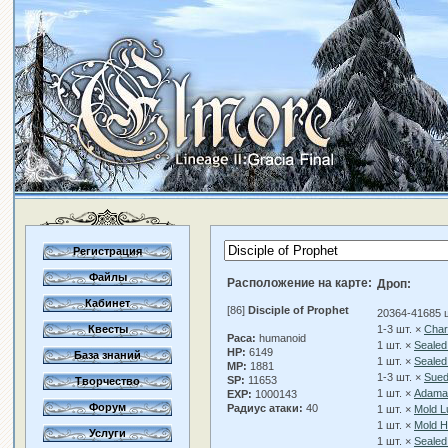
Регистрация
Файлы
Расположение на карте:
Дроп:
Кабинет
[86]
Disciple of Prophet
20364-41685 
Квесты
1-3 шт. ×
Char
Раса:
humanoid
1 шт. ×
Sealed
HP:
6149
База знаний
1 шт. ×
Sealed
MP:
1881
1-3 шт. ×
Sue
SP:
11653
Творчество
1 шт. ×
Adaman
EXP:
1000143
Форум
Радиус атаки:
40
1 шт. ×
Mold L
1 шт. ×
Mold H
Услуги
1 шт. ×
Sealed