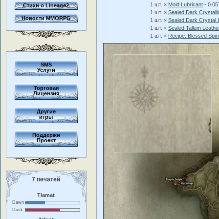
1 шт. ×
Mold Lubricant
- 0.0
Стихи о Lineage2
1 шт. ×
Sealed Dark Crystall
Новости MMORPG
1 шт. ×
Sealed Dark Crystal 
1 шт. ×
Sealed Tallum Leathe
1 шт. ×
Recipe: Blessed Spi
SMS
Услуги
Торговая
Лицензия
Другие
игры
Поддержи
Проект
7 печатей
Tiamat
Dawn
Dusk