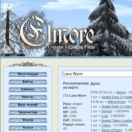
Регистрация
Файлы
Расположение
Дроп:
на карте:
Кабинет
5759-11716 шт. ×
Adena
- 1
[70]
Lava Wyrm
Квесты
1 шт. ×
Sealed Dark Crystall
10-30 шт. ×
Mithril Arrow
- 3
Раса:
dragon
База знаний
1 шт. ×
Sealed Dark Crystal 
HP:
2444
1 шт. ×
Varnish
- 2.85334%
MP:
1345
Творчество
1 шт. ×
Coal
- 2.85334%
SP:
2784
Форум
EXP:
204654
1 шт. ×
Sealed Tallum Leathe
Радиус атаки:
1 шт. ×
Cokes
- 0.47556%
Услуги
40
1 шт. ×
Stone of Purity
- 0.1