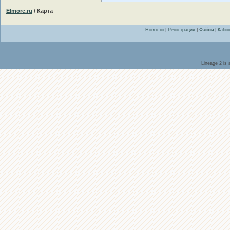
Elmore.ru
/ Карта
Новости
|
Регистрация
|
Файлы
|
Каби
Lineage 2 is