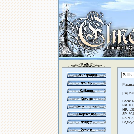
Регистрация
Файлы
Распо
Кабинет
[70]
Pal
Квесты
Раса:
b
HP:
888
База знаний
MP:
13
SP:
303
Творчество
EXP:
20
Форум
Радиус
Услуги