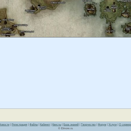
Новости
|
Регистрация
|
Файлы
|
Кабинет
|
Квесты
|
База знаний
|
Творчество
|
Форум
|
Услуги
|
О сервер
© Elmore.ru