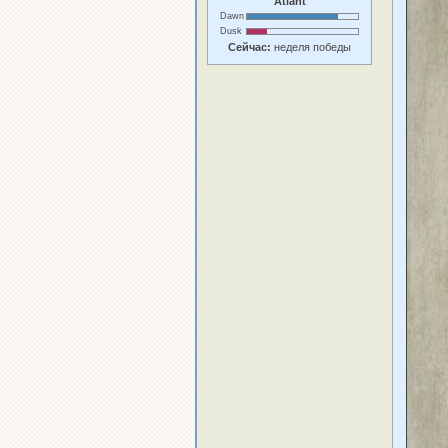
Atlant
Dawn
Dusk
Сейчас:
неделя победы