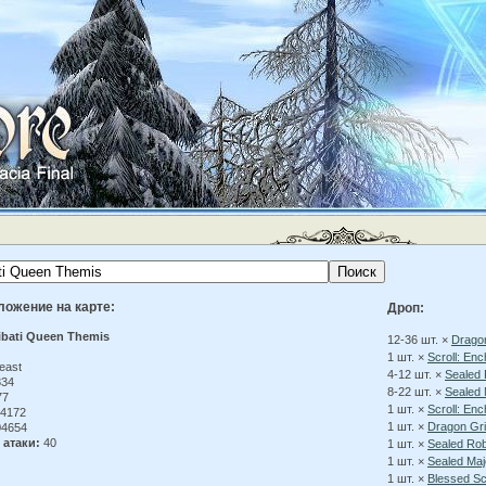
ложение на карте:
Дроп:
ibati Queen Themis
12-36 шт. ×
Drago
1 шт. ×
Scroll: En
east
4-12 шт. ×
Sealed 
34
8-22 шт. ×
Sealed 
77
1 шт. ×
Scroll: En
4172
1 шт. ×
Dragon Gr
4654
 атаки:
40
1 шт. ×
Sealed Rob
1 шт. ×
Sealed Maj
1 шт. ×
Blessed Sc