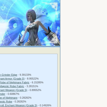
n Grinder Edge
- 9.39133%
chant Armor (Grade S)
- 8.95522%
Robe of Nightmare Fabric
- 6.15285%
Majestic Robe Fabric
- 3.28151%
chant Weapon (Grade S)
- 0.89552%
inder
- 0.60867%
e of Nightmare
- 0.28282%
estic Robe
- 0.28282%
roll: Enchant Weapon (Grade S)
- 0.14926%