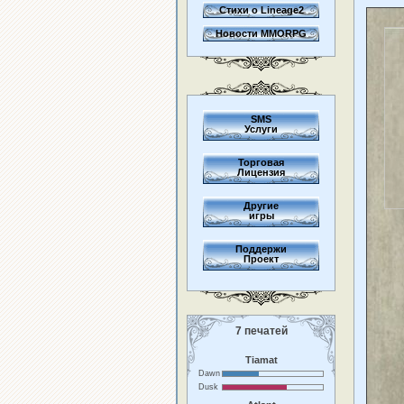
Стихи о Lineage2
Новости MMORPG
SMS
Услуги
Торговая
Лицензия
Другие
игры
Поддержи
Проект
7 печатей
Tiamat
Dawn
Dusk