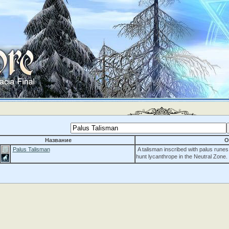
Название
О
Palus Talisman
A talisman inscribed with palus runes
hunt lycanthrope in the Neutral Zone.