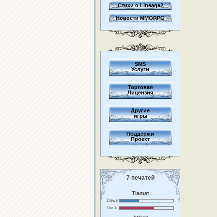
Стихи о Lineage2
Новости MMORPG
SMS
Услуги
Торговая
Лицензия
Другие
игры
Поддержи
Проект
7 печатей
Tiamat
Dawn
Dusk