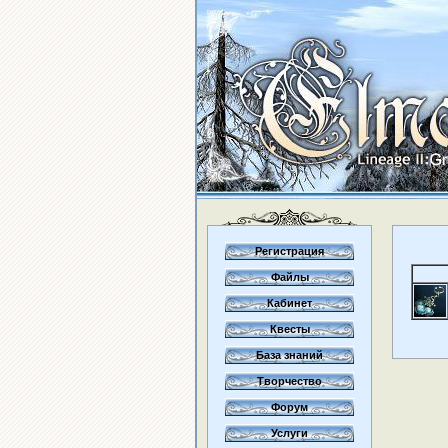
Регистрация
Файлы
Кабинет
Квесты
База знаний
Творчество
Форум
Услуги