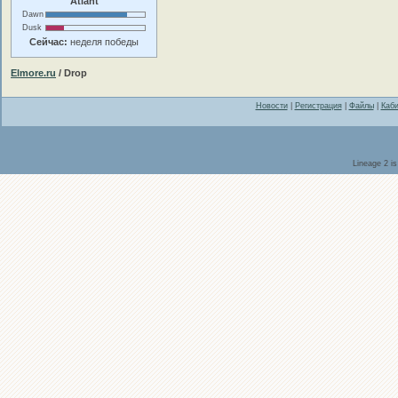
Atlant
Dawn
Dusk
Сейчас:
неделя победы
Elmore.ru
/ Drop
Новости
|
Регистрация
|
Файлы
|
Каби
Lineage 2 i