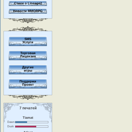
Стихи о Lineage2
Новости MMORPG
SMS
Услуги
Торговая
Лицензия
Другие
игры
Поддержи
Проект
7 печатей
Tiamat
Dawn
Dusk