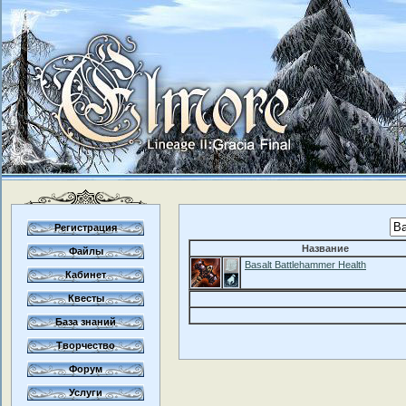
Регистрация
Название
Файлы
Basalt Battlehammer Health
Кабинет
Квесты
База знаний
Творчество
Форум
Услуги