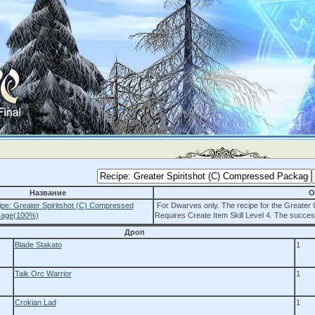
Название
О
pe: Greater Spiritshot (C) Compressed
For Dwarves only. The recipe for the Greater
age(100%)
Requires Create Item Skill Level 4. The succes
Дроп
Blade Stakato
1
Taik Orc Warrior
1
Crokian Lad
1