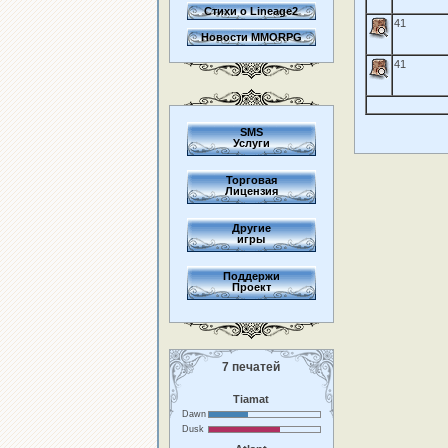
Стихи о Lineage2
41
Новости MMORPG
41
SMS
Услуги
Торговая
Лицензия
Другие
игры
Поддержи
Проект
7 печатей
Tiamat
Dawn
Dusk