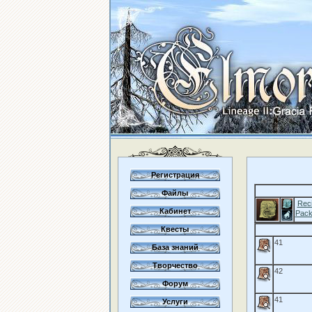
Регистрация
Файлы
Reci
Кабинет
Pack
Квесты
41
База знаний
Творчество
42
Форум
41
Услуги