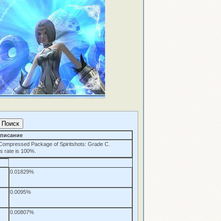
писание
 Compressed Package of Spiritshots: Grade C.
s rate is 100%.
0.01829%
0.0095%
0.00807%