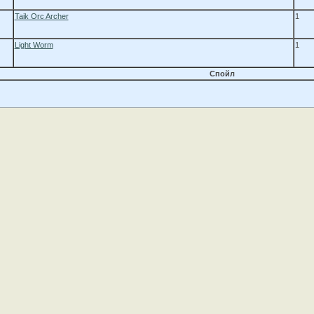
Taik Orc Archer
1
Light Worm
1
Спойл