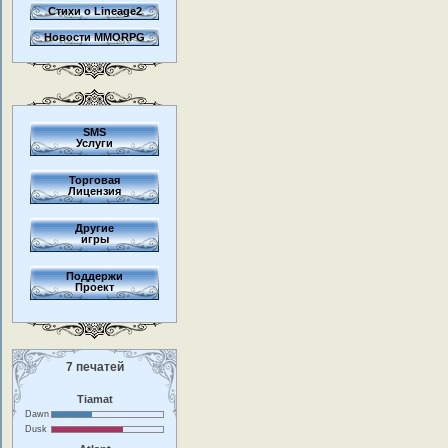
Стихи о Lineage2
Новости MMORPG
SMS
Услуги
Торговая
Лицензия
Другие
игры
Поддержи
Проект
7 печатей
Tiamat
Dawn
Dusk