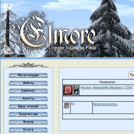
Регистрация
Название
Файлы
Recipe: Adamantite Necklace (70%)
Кабинет
Квесты
55
Wretched Archer
База знаний
Творчество
Форум
Услуги