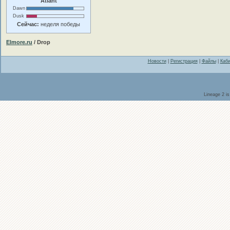
Atlant
Dawn
Dusk
Сейчас:
неделя победы
Elmore.ru
/ Drop
Новости
|
Регистрация
|
Файлы
|
Каби
Lineage 2 i