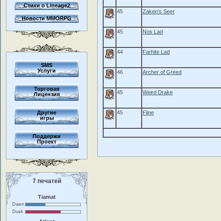
Стихи о Lineage2
45
Zaken's Seer
Новости MMORPG
45
Nos Lad
44
Farhite Lad
SMS
Услуги
46
Archer of Greed
Торговая
45
Weird Drake
Лицензия
Другие
45
Fline
игры
Поддержи
Проект
7 печатей
Tiamat
Dawn
Dusk