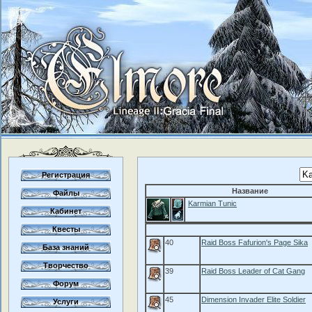
Регистрация
Название
Файлы
Karmian Tunic
Кабинет
Квесты
40
Raid Boss Fafurion's Page Sika
База знаний
Творчество
39
Raid Boss Leader of Cat Gang
Форум
45
Dimension Invader Elite Soldier
Услуги