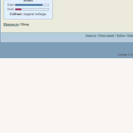
Atlant
Dawn
Dusk
Сейчас:
неделя победы
Elmore.ru
/ Drop
Новости
|
Регистрация
|
Файлы
|
Каби
Lineage 2 i