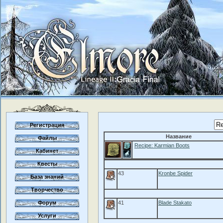
Регистрация
Название
Файлы
Recipe: Karmian Boots
Кабинет
Квесты
43
Kronbe Spider
База знаний
Творчество
Форум
41
Blade Stakato
Услуги