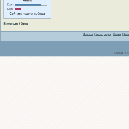
Atlant
Dawn
Dusk
Сейчас:
неделя победы
Elmore.ru
/ Drop
Новости
|
Регистрация
|
Файлы
|
Каби
Lineage 2 i