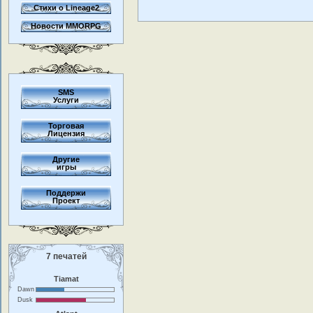
Стихи о Lineage2
Новости MMORPG
SMS
Услуги
Торговая
Лицензия
Другие
игры
Поддержи
Проект
7 печатей
Tiamat
Dawn
Dusk