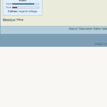
Atlant
Dawn
Dusk
Сейчас:
неделя победы
Elmore.ru
/ Drop
Новости
|
Регистрация
|
Файлы
|
Каби
Lineage 2 i