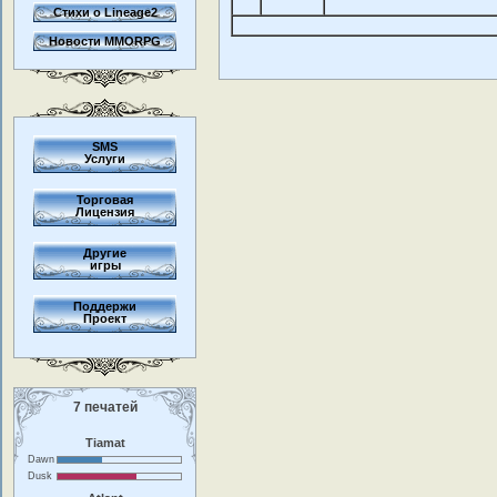
Стихи о Lineage2
Новости MMORPG
SMS
Услуги
Торговая
Лицензия
Другие
игры
Поддержи
Проект
7 печатей
Tiamat
Dawn
Dusk