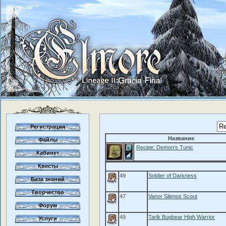
Регистрация
Название
Файлы
Recipe: Demon's Tunic
Кабинет
Квесты
49
Soldier of Darkness
База знаний
Творчество
47
Vanor Silenos Scout
Форум
49
Tarlk Bugbear High Warrior
Услуги