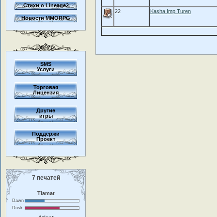
Стихи о Lineage2
22
Kasha Imp Turen
Новости MMORPG
SMS
Услуги
Торговая
Лицензия
Другие
игры
Поддержи
Проект
7 печатей
Tiamat
Dawn
Dusk