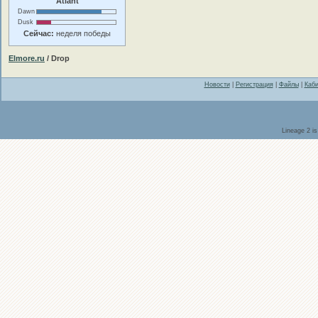
Atlant
Dawn
Dusk
Сейчас:
неделя победы
Elmore.ru
/ Drop
Новости
|
Регистрация
|
Файлы
|
Каби
Lineage 2 i