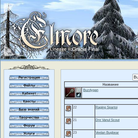
Регистрация
Название
Файлы
Buzdygan
Кабинет
Квесты
22
Raging Spartoi
База знаний
Творчество
21
Dre Vanul Scout
Форум
23
Veelan Bugbear
Услуги